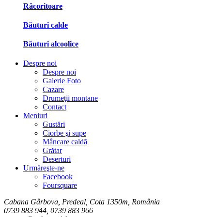
Răcoritoare
Băuturi calde
Băuturi alcoolice
Despre noi
Despre noi
Galerie Foto
Cazare
Drumeţii montane
Contact
Meniuri
Gustări
Ciorbe şi supe
Mâncare caldă
Grătar
Deserturi
Urmăreşte-ne
Facebook
Foursquare
Cabana Gârbova, Predeal, Cota 1350m, România
0739 883 944, 0739 883 966