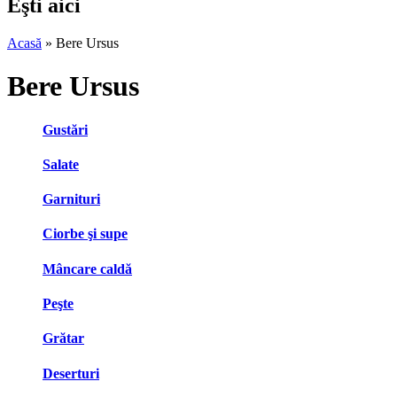
Eşti aici
Acasă
» Bere Ursus
Bere Ursus
Gustări
Salate
Garnituri
Ciorbe şi supe
Mâncare caldă
Peşte
Grătar
Deserturi