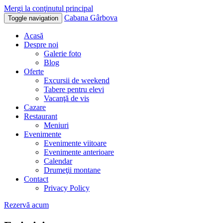
Mergi la conţinutul principal
Cabana Gârbova
Toggle navigation
Acasă
Despre noi
Galerie foto
Blog
Oferte
Excursii de weekend
Tabere pentru elevi
Vacanţă de vis
Cazare
Restaurant
Meniuri
Evenimente
Evenimente viitoare
Evenimente anterioare
Calendar
Drumeţii montane
Contact
Privacy Policy
Rezervă acum