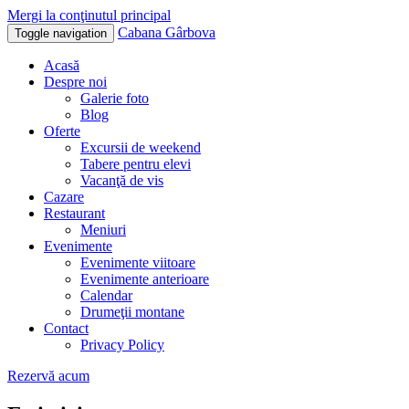
Mergi la conţinutul principal
Cabana Gârbova
Toggle navigation
Acasă
Despre noi
Galerie foto
Blog
Oferte
Excursii de weekend
Tabere pentru elevi
Vacanţă de vis
Cazare
Restaurant
Meniuri
Evenimente
Evenimente viitoare
Evenimente anterioare
Calendar
Drumeţii montane
Contact
Privacy Policy
Rezervă acum