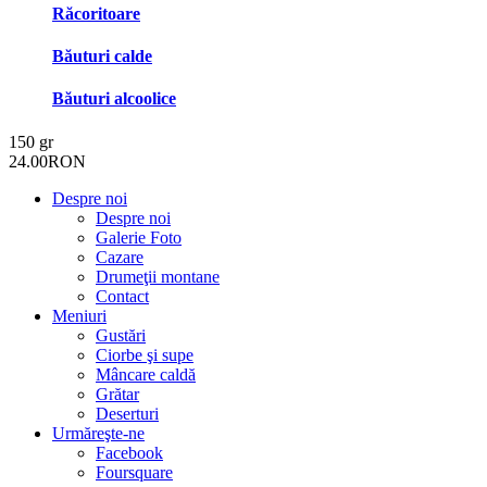
Răcoritoare
Băuturi calde
Băuturi alcoolice
150 gr
24.00RON
Despre noi
Despre noi
Galerie Foto
Cazare
Drumeţii montane
Contact
Meniuri
Gustări
Ciorbe şi supe
Mâncare caldă
Grătar
Deserturi
Urmăreşte-ne
Facebook
Foursquare