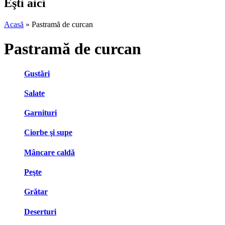
Eşti aici
Acasă
» Pastramă de curcan
Pastramă de curcan
Gustări
Salate
Garnituri
Ciorbe şi supe
Mâncare caldă
Peşte
Grătar
Deserturi