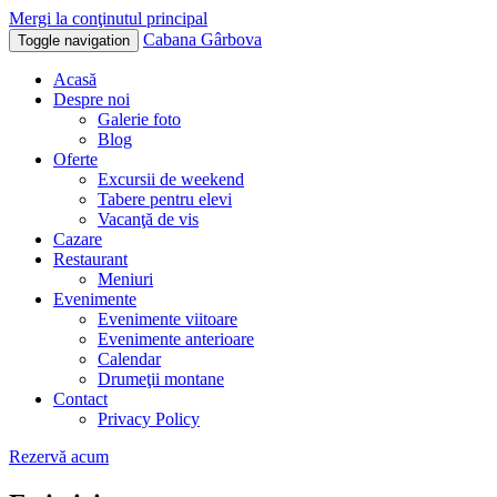
Mergi la conţinutul principal
Cabana Gârbova
Toggle navigation
Acasă
Despre noi
Galerie foto
Blog
Oferte
Excursii de weekend
Tabere pentru elevi
Vacanţă de vis
Cazare
Restaurant
Meniuri
Evenimente
Evenimente viitoare
Evenimente anterioare
Calendar
Drumeţii montane
Contact
Privacy Policy
Rezervă acum