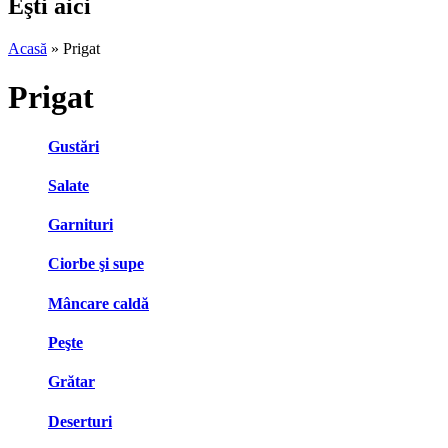
Eşti aici
Acasă
» Prigat
Prigat
Gustări
Salate
Garnituri
Ciorbe şi supe
Mâncare caldă
Peşte
Grătar
Deserturi