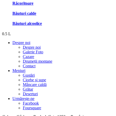
Răcoritoare
Băuturi calde
Băuturi alcoolice
0.5 L
Despre noi
Despre noi
Galerie Foto
Cazare
Drumeţii montane
Contact
Meniuri
Gustări
Ciorbe şi supe
Mâncare caldă
Grătar
Deserturi
Urmăreşte-ne
Facebook
Foursquare