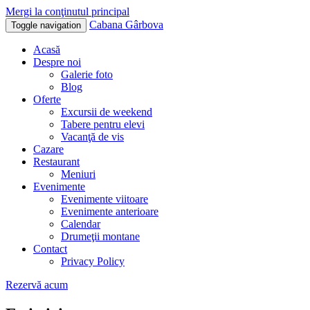
Mergi la conţinutul principal
Cabana Gârbova
Toggle navigation
Acasă
Despre noi
Galerie foto
Blog
Oferte
Excursii de weekend
Tabere pentru elevi
Vacanţă de vis
Cazare
Restaurant
Meniuri
Evenimente
Evenimente viitoare
Evenimente anterioare
Calendar
Drumeţii montane
Contact
Privacy Policy
Rezervă acum