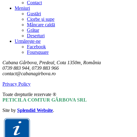
Contact
Meniuri
Gustări
Ciorbe şi supe
Mâncare caldă
Grătar
Deserturi
Urmăreşte-ne
Facebook
Foursquare
Cabana Gârbova, Predeal, Cota 1350m, România
0739 883 944, 0739 883 966
contact@cabanagirbova.ro
Privacy Policy
Toate drepturile rezervate ®
PETICILA COMTUR GÂRBOVA SRL
Site by
Splendid Website
.